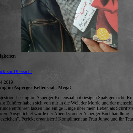
igkeiten
ck zur Übersicht
04.2019
ung im Asperger Keltensaal - Mega!
gestrige Lesung im Asperger Keltensaal hat riesigen Spaß gemacht. R
zig Zuhörer haben sich von mir in die Welt der Morde und der menschl
ünde entführen lassen und einige Dinge über mein Leben als Schriftste
hren. Ausgerichtet wurde der Abend von der Asperger Buchhandlung
ezeichen". Perfekt organisiert! Kompliment an Frau Junge und ihr Tea