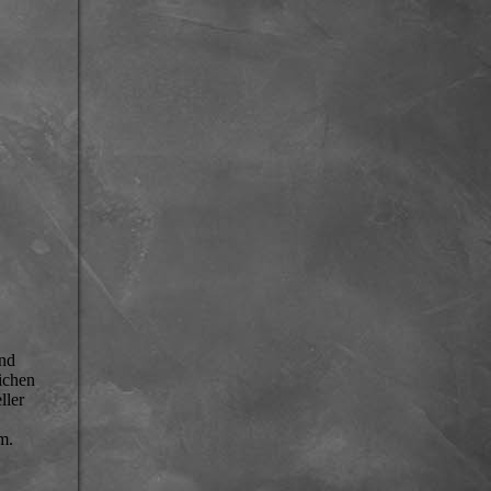
und
ichen
ller
m.