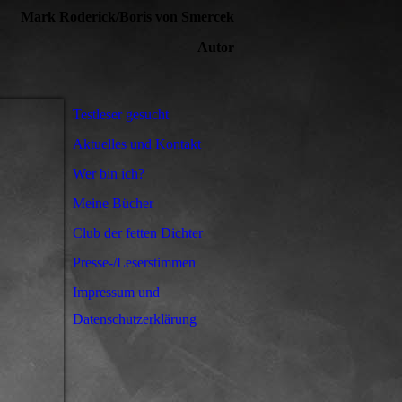
Mark Roderick/Boris von Smercek
Autor
Testleser gesucht
Aktuelles und Kontakt
Wer bin ich?
Meine Bücher
Club der fetten Dichter
Presse-/Leserstimmen
Impressum und
Datenschutzerklärung