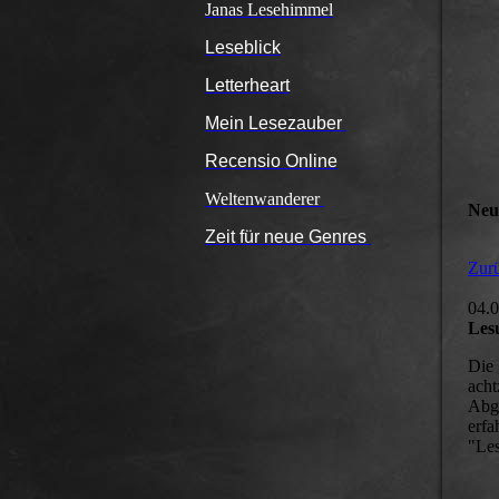
Janas Lesehimmel
Leseblick
Letterheart
Mein Lesezauber
Recensio Online
Weltenwanderer
Neu
Zeit für neue Genres
Zurü
04.
Les
Die 
acht
Abgr
erfa
"Les