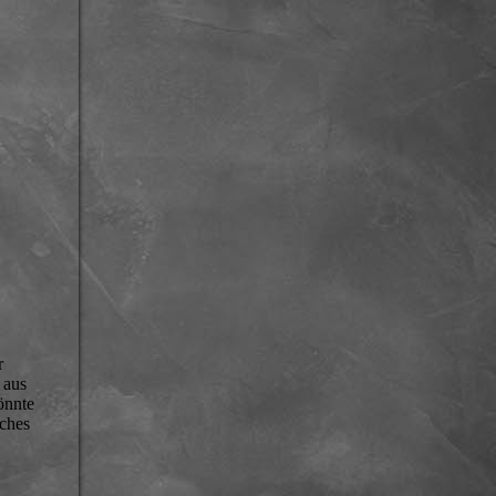
r
 aus
önnte
iches