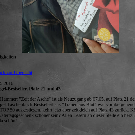
igkeiten
ck zur Übersicht
05.2016
gel-Bestseller, Platz 21 und 43
Hammer: "Zeit der Asche" ist als Neuzugang ab 07.05. auf Platz 21 de
gel-Taschenbuch-Bestsellerliste. "Tränen aus Blut" war vorübergehend
TOP 50 ausgestiegen, kehrt jetzt aber zeitgleich auf Platz 43 zurück. K
Vatertagsgeschenk schöner sein? Allen Lesern an dieser Stelle ein herzl
keschön!