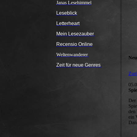
Janas Lesehimmel
Leseblick
Letterheart
Mein Lesezauber
Recensio Online
Weltenwanderer
Neu
Zeit für neue Genres
Zurü
05.
Spie
Der 
Spie
den 
ein 
Dan