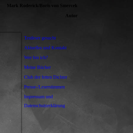
Mark Roderick/Boris von Smercek
Autor
Testleser gesucht
Aktuelles und Kontakt
Wer bin ich?
Meine Bücher
Club der fetten Dichter
Presse-/Leserstimmen
Impressum und
Datenschutzerklärung