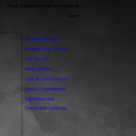
Mark Roderick/Boris von Smercek
Autor
Testleser gesucht
Aktuelles und Kontakt
Wer bin ich?
Meine Bücher
Club der fetten Dichter
Presse-/Leserstimmen
Impressum und
Datenschutzerklärung