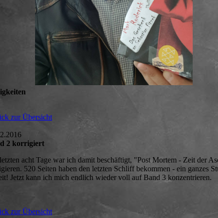
igkeiten
ck zur Übersicht
02.2016
 2 korrigiert
letzten acht Tage war ich damit beschäftigt, "Post Mortem - Zeit der A
igieren. 520 Seiten haben den letzten Schliff bekommen - ein ganzes S
it! Jetzt kann ich mich endlich wieder voll auf Band 3 konzentrieren.
ck zur Übersicht