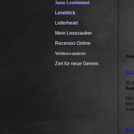
Janas Lesehimmel
Leseblick
Letterheart
Mein Lesezauber
Recensio Online
Weltenwanderer
Neu
Zeit für neue Genres
Zurü
06.
Band
Die 
korr
Arbe
Zurü