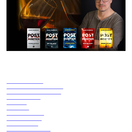
Hier ein paar Links zu interessanten Literaturblogs
(alphabetisch gelistet)
angeltearz liest
Ankas Geblubber
Charleens Traumbibliothek
Die Liebe zu den Büchern
Janas Lesehimmel
Leseblick
Letterheart
Mein Lesezauber
Recensio Online
Weltenwanderer
Zeit für neue Genres